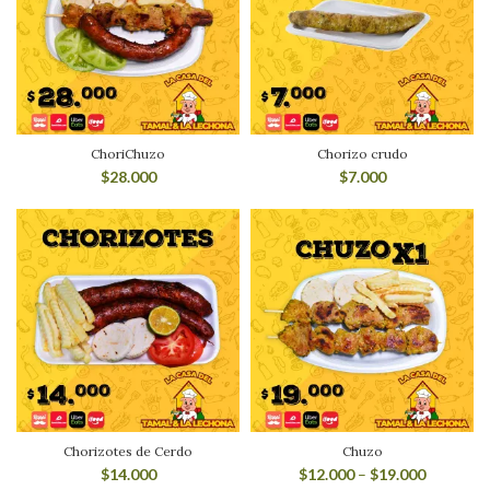
ChoriChuzo
Chorizo crudo
$
28.000
$
7.000
Chorizotes de Cerdo
Chuzo
$
14.000
$
12.000
–
$
19.000