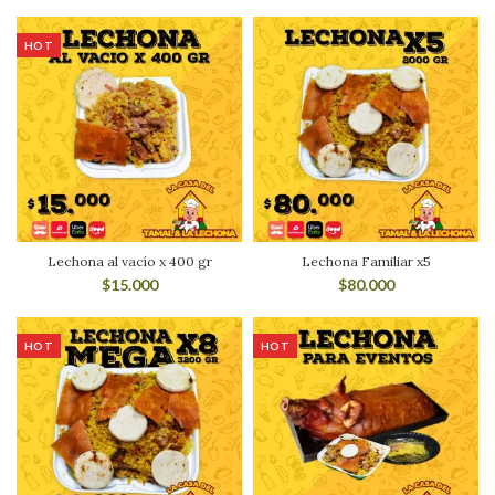
HOT
Lechona al vacío x 400 gr
Lechona Familiar x5
$
15.000
$
80.000
HOT
HOT