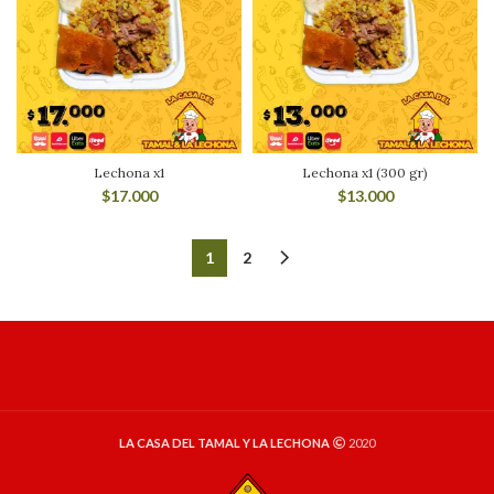
Lechona x1
Lechona x1 (300 gr)
$
17.000
$
13.000
1
2
LA CASA DEL TAMAL Y LA LECHONA
2020