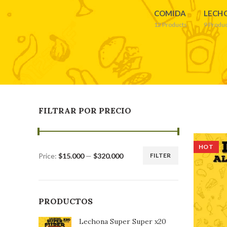
COMIDA
LECH
12
Products
9
Produc
FILTRAR POR PRECIO
HOT
Price:
$15.000
—
$320.000
FILTER
Min
Max
price
price
PRODUCTOS
Lechona Super Super x20