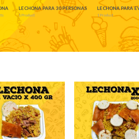
ONA
LECHONA PARA 30 PERSONAS
LECHONA PARA E
ts
1
Product
1
Product