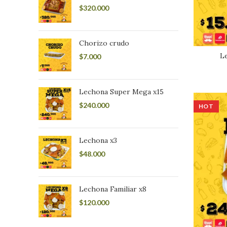
$
320.000
Chorizo crudo
Le
$
7.000
Lechona Super Mega x15
$
240.000
HOT
Lechona x3
$
48.000
Lechona Familiar x8
$
120.000