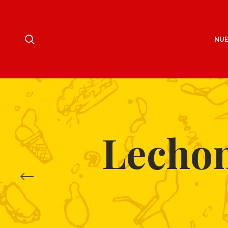
NUE
Lechon