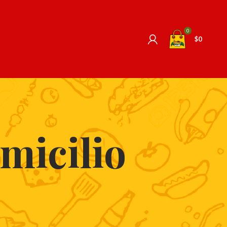
0
$
0
micilio