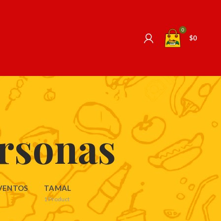
0
$
0
ersonas
VENTOS
TAMAL
1
Product