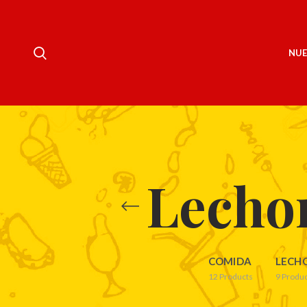
NUE
Lechon
COMIDA
LECH
12
Products
9
Produc