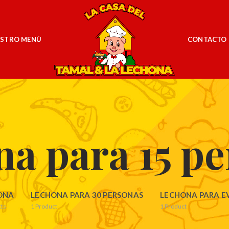
STRO MENÚ
CONTACTO
a para 15 p
ONA
LECHONA PARA 30 PERSONAS
LECHONA PARA E
ts
1
Product
1
Product