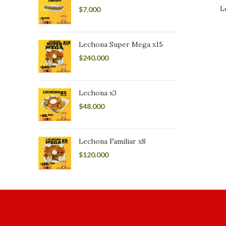
L
$
7.000
Lechona Super Mega x15
$
240.000
Lechona x3
$
48.000
Lechona Familiar x8
$
120.000