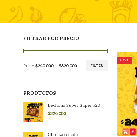
FILTRAR POR PRECIO
HOT
Price:
$240.000
—
$320.000
FILTER
Min
Max
price
price
PRODUCTOS
Lechona Super Super x20
$
320.000
Chorizo crudo