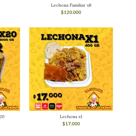
Lechona Familiar x8
$
120.000
20
Lechona x1
$
17.000