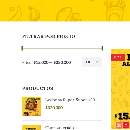
FILTRAR POR PRECIO
HOT
Price:
$15.000
—
$320.000
FILTER
Min
Max
price
price
PRODUCTOS
Lechona Super Super x20
$
320.000
Chorizo crudo