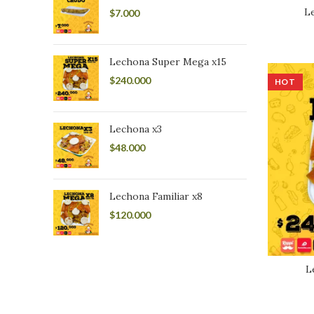
Le
$
7.000
Lechona Super Mega x15
$
240.000
HOT
Lechona x3
$
48.000
Lechona Familiar x8
$
120.000
L