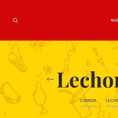
NUE
Lechon
COMIDA
LECH
12
Products
9
Produc