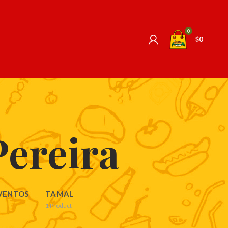
0
$
0
Pereira
VENTOS
TAMAL
1
Product