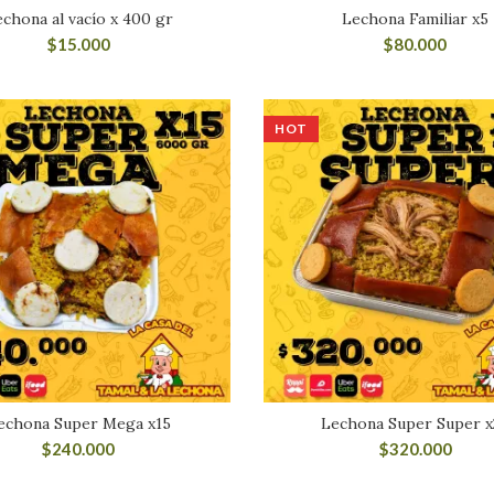
chona al vacío x 400 gr
Lechona Familiar x5
$
15.000
$
80.000
HOT
echona Super Mega x15
Lechona Super Super x
$
240.000
$
320.000